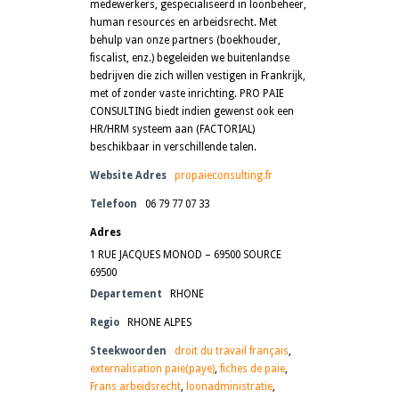
medewerkers, gespecialiseerd in loonbeheer,
human resources en arbeidsrecht. Met
behulp van onze partners (boekhouder,
fiscalist, enz.) begeleiden we buitenlandse
bedrijven die zich willen vestigen in Frankrijk,
met of zonder vaste inrichting. PRO PAIE
CONSULTING biedt indien gewenst ook een
HR/HRM systeem aan (FACTORIAL)
beschikbaar in verschillende talen.
Website Adres
propaieconsulting.fr
Telefoon
06 79 77 07 33
Adres
1 RUE JACQUES MONOD – 69500 ​​SOURCE
69500
Departement
RHONE
Regio
RHONE ALPES
Steekwoorden
droit du travail français
,
externalisation paie(paye)
,
fiches de paie
,
Frans arbeidsrecht
,
loonadministratie
,